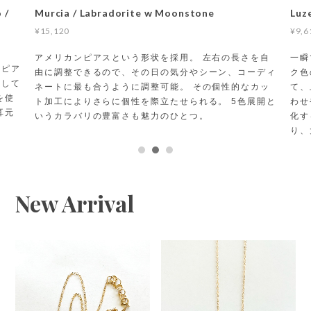
 /
Murcia / Labradorite w Moonstone
Luz
¥15,120
¥9,6
アメリカンピアスという形状を採用。 左右の長さを自
一瞬
作ピア
由に調整できるので、その日の気分やシーン、コーディ
ク色
出して
ネートに最も合うように調整可能。 その個性的なカッ
て、
を使
ト加工によりさらに個性を際立たせられる。 5色展開と
わせ
耳元
いうカラバリの豊富さも魅力のひとつ。
化す
り、
で、
って
New Arrival