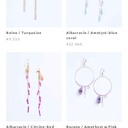
Reine / Turquoise
Albarracin / Ametyst-blue
coral
¥9,510
¥12,960
Albarracin / Citrine-Red
Burano / Amethyst w Pink