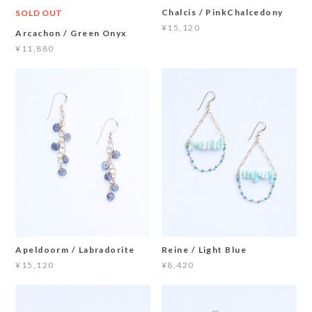
Chalcis / PinkChalcedony
SOLD OUT
¥15,120
Arcachon / Green Onyx
¥11,880
Apeldoorm / Labradorite
Reine / Light Blue
¥15,120
¥8,420