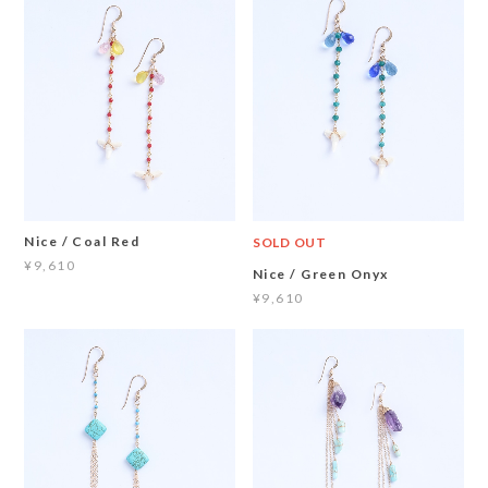
Nice / Coal Red
SOLD OUT
¥9,610
Nice / Green Onyx
¥9,610