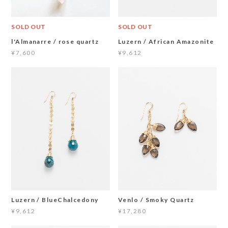
SOLD OUT
SOLD OUT
l'Almanarre / rose quartz
Luzern / African Amazonite
¥7,600
¥9,612
Luzern / BlueChalcedony
Venlo / Smoky Quartz
¥9,612
¥17,280