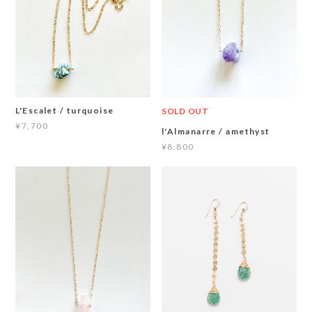
L'Escalet / turquoise
SOLD OUT
¥7,700
l'Almanarre / amethyst
¥8,800