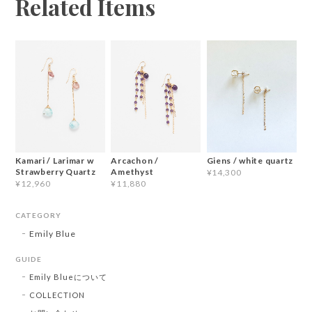
Related Items
Kamari / Larimar w
Arcachon /
Giens / white quartz
Strawberry Quartz
Amethyst
¥14,300
¥12,960
¥11,880
CATEGORY
Emily Blue
GUIDE
Emily Blueについて
COLLECTION