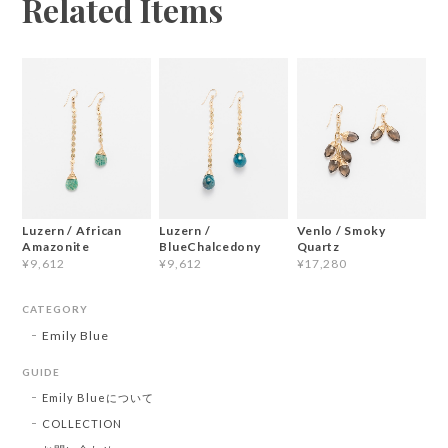
Related Items
Luzern / African
Luzern /
Venlo / Smoky
Amazonite
BlueChalcedony
Quartz
¥9,612
¥9,612
¥17,280
CATEGORY
Emily Blue
GUIDE
Emily Blueについて
COLLECTION