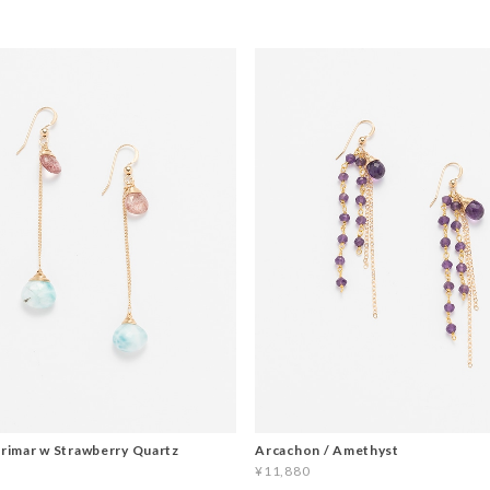
arimar w Strawberry Quartz
Arcachon / Amethyst
¥11,880