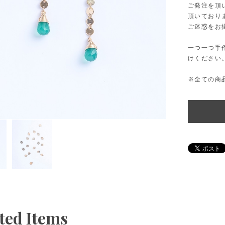
ご発注を頂
頂いており
ご迷惑をお
一つ一つ手
けください
※全ての商
ted Items