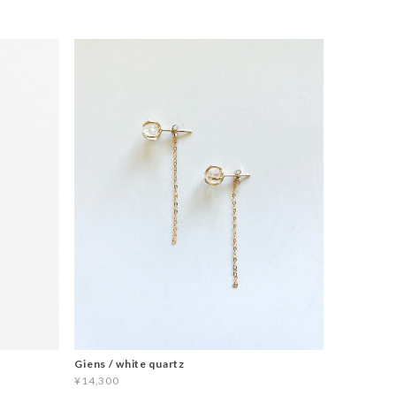
Giens / white quartz
¥14,300