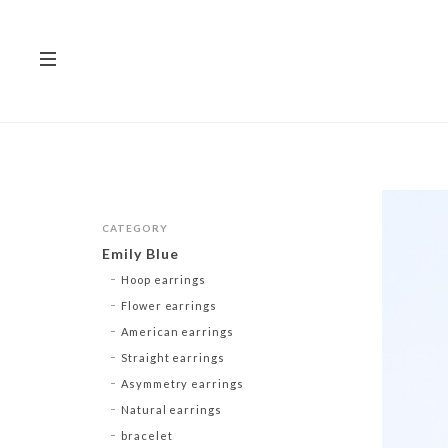
CATEGORY
Emily Blue
Hoop earrings
Flower earrings
American earrings
Straight earrings
Asymmetry earrings
Natural earrings
bracelet