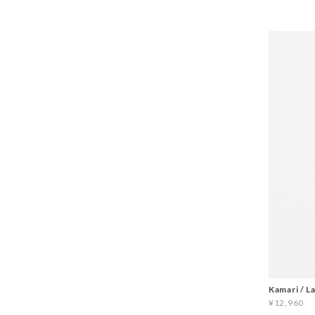
Kamari / L
¥12,960